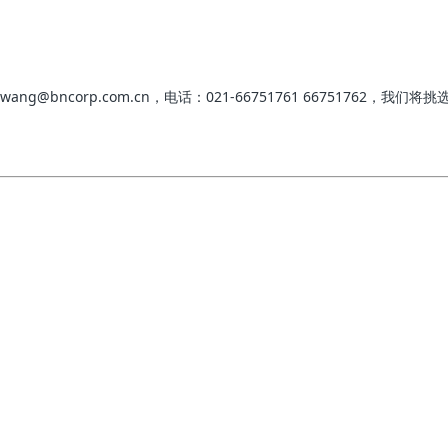
g@bncorp.com.cn，电话：021-66751761 66751762，