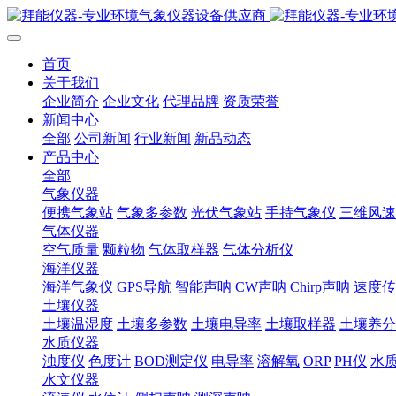
首页
关于我们
企业简介
企业文化
代理品牌
资质荣誉
新闻中心
全部
公司新闻
行业新闻
新品动态
产品中心
全部
气象仪器
便携气象站
气象多参数
光伏气象站
手持气象仪
三维风速
气体仪器
空气质量
颗粒物
气体取样器
气体分析仪
海洋仪器
海洋气象仪
GPS导航
智能声呐
CW声呐
Chirp声呐
速度传
土壤仪器
土壤温湿度
土壤多参数
土壤电导率
土壤取样器
土壤养分
水质仪器
浊度仪
色度计
BOD测定仪
电导率
溶解氧
ORP
PH仪
水
水文仪器