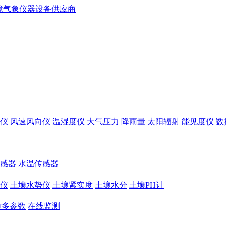
仪
风速风向仪
温湿度仪
大气压力
降雨量
太阳辐射
能见度仪
数
感器
水温传感器
仪
土壤水势仪
土壤紧实度
土壤水分
土壤PH计
质多参数
在线监测