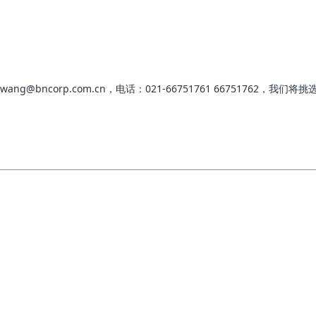
；
g@bncorp.com.cn，电话：021-66751761 66751762，