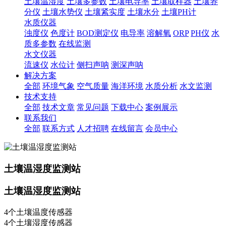
土壤温湿度
土壤多参数
土壤电导率
土壤取样器
土壤养
分仪
土壤水势仪
土壤紧实度
土壤水分
土壤PH计
水质仪器
浊度仪
色度计
BOD测定仪
电导率
溶解氧
ORP
PH仪
水
质多参数
在线监测
水文仪器
流速仪
水位计
侧扫声呐
测深声呐
解决方案
全部
环境气象
空气质量
海洋环境
水质分析
水文监测
技术支持
全部
技术文章
常见问题
下载中心
案例展示
联系我们
全部
联系方式
人才招聘
在线留言
会员中心
土壤温湿度监测站
土壤温湿度监测站
4个土壤温度传感器
4个土壤湿度传感器