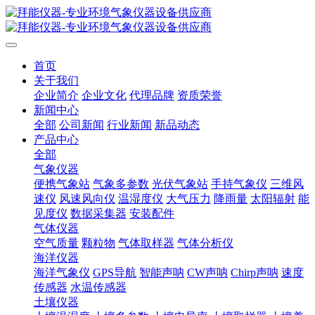
首页
关于我们
企业简介
企业文化
代理品牌
资质荣誉
新闻中心
全部
公司新闻
行业新闻
新品动态
产品中心
全部
气象仪器
便携气象站
气象多参数
光伏气象站
手持气象仪
三维风
速仪
风速风向仪
温湿度仪
大气压力
降雨量
太阳辐射
能
见度仪
数据采集器
安装配件
气体仪器
空气质量
颗粒物
气体取样器
气体分析仪
海洋仪器
海洋气象仪
GPS导航
智能声呐
CW声呐
Chirp声呐
速度
传感器
水温传感器
土壤仪器