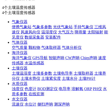
4个土壤温度传感器
4个土壤湿度传感器
气象仪器
便携气象站
气象多参数
光伏气象站
手持气象仪
三维风
速仪
风速风向仪
温湿度仪
大气压力
降雨量
太阳辐射
能
见度仪
数据采集器
安装配件
气体仪器
空气质量
颗粒物
气体取样器
气体分析仪
海洋仪器
海洋气象仪
GPS导航
智能声呐
CW声呐
Chirp声呐
速度
传感器
水温传感器
土壤仪器
土壤温湿度
土壤多参数
土壤电导率
土壤取样器
土壤养
分仪
土壤水势仪
土壤紧实度
土壤水分
土壤PH计
水质仪器
浊度仪
色度计
BOD测定仪
电导率
溶解氧
ORP
PH仪
水
质多参数
在线监测
水文仪器
流速仪
水位计
侧扫声呐
测深声呐