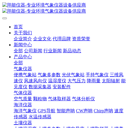
首页
关于我们
企业简介
企业文化
代理品牌
资质荣誉
新闻中心
全部
公司新闻
行业新闻
新品动态
产品中心
全部
气象仪器
便携气象站
气象多参数
光伏气象站
手持气象仪
三维风
速仪
风速风向仪
温湿度仪
大气压力
降雨量
太阳辐射
能
见度仪
数据采集器
安装配件
气体仪器
空气质量
颗粒物
气体取样器
气体分析仪
海洋仪器
海洋气象仪
GPS导航
智能声呐
CW声呐
Chirp声呐
速度
传感器
水温传感器
土壤仪器