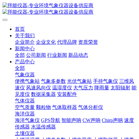
首页
关于我们
企业简介
企业文化
代理品牌
资质荣誉
新闻中心
全部
公司新闻
行业新闻
新品动态
产品中心
全部
气象仪器
便携气象站
气象多参数
光伏气象站
手持气象仪
三维风
速仪
风速风向仪
温湿度仪
大气压力
降雨量
太阳辐射
能
见度仪
数据采集器
安装配件
气体仪器
空气质量
颗粒物
气体取样器
气体分析仪
海洋仪器
海洋气象仪
GPS导航
智能声呐
CW声呐
Chirp声呐
速度
传感器
水温传感器
土壤仪器