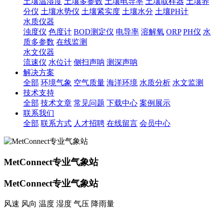
土壤温湿度
土壤多参数
土壤电导率
土壤取样器
土壤养
分仪
土壤水势仪
土壤紧实度
土壤水分
土壤PH计
水质仪器
浊度仪
色度计
BOD测定仪
电导率
溶解氧
ORP
PH仪
水
质多参数
在线监测
水文仪器
流速仪
水位计
侧扫声呐
测深声呐
解决方案
全部
环境气象
空气质量
海洋环境
水质分析
水文监测
技术支持
全部
技术文章
常见问题
下载中心
案例展示
联系我们
全部
联系方式
人才招聘
在线留言
会员中心
MetConnect专业气象站
MetConnect专业气象站
风速 风向 温度 湿度 气压 降雨量