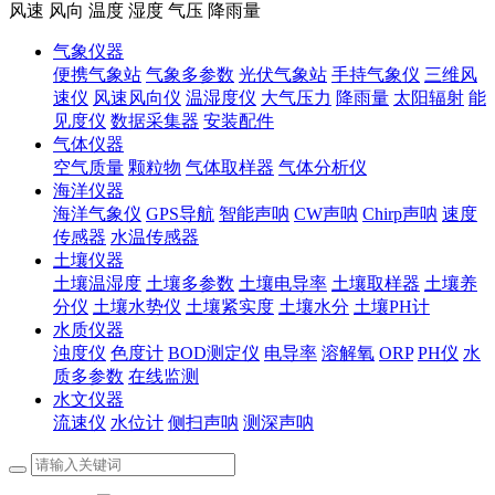
风速 风向 温度 湿度 气压 降雨量
气象仪器
便携气象站
气象多参数
光伏气象站
手持气象仪
三维风
速仪
风速风向仪
温湿度仪
大气压力
降雨量
太阳辐射
能
见度仪
数据采集器
安装配件
气体仪器
空气质量
颗粒物
气体取样器
气体分析仪
海洋仪器
海洋气象仪
GPS导航
智能声呐
CW声呐
Chirp声呐
速度
传感器
水温传感器
土壤仪器
土壤温湿度
土壤多参数
土壤电导率
土壤取样器
土壤养
分仪
土壤水势仪
土壤紧实度
土壤水分
土壤PH计
水质仪器
浊度仪
色度计
BOD测定仪
电导率
溶解氧
ORP
PH仪
水
质多参数
在线监测
水文仪器
流速仪
水位计
侧扫声呐
测深声呐