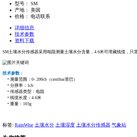
型号：
SM
产地：
美国
价格：
电话联系
详细信息
技术参数
资料下载
SM土壤水分传感器采用电阻测量土壤水分含量，4.6米可埋藏线缆，
技术参数：
•
测量范围：0- 200cb（centibar里巴）
•
分辨率：1cb
•
传感器类型：电阻
•
线缆长度：4.6米
•
重量：103g
标签:
RainWise
土壤水分
土壤湿度
土壤水分传感器
气象站