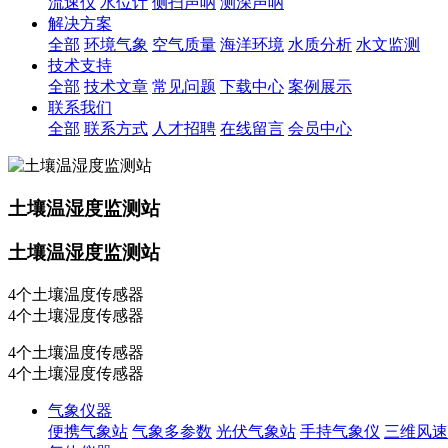
流速仪
水位计
侧扫声呐
测深声呐
解决方案
全部
环境气象
空气质量
海洋环境
水质分析
水文监测
技术支持
全部
技术文章
常见问题
下载中心
案例展示
联系我们
全部
联系方式
人才招聘
在线留言
会员中心
土壤温湿度监测站
土壤温湿度监测站
4个土壤温度传感器
4个土壤湿度传感器
4个土壤温度传感器
4个土壤湿度传感器
气象仪器
便携气象站
气象多参数
光伏气象站
手持气象仪
三维风速