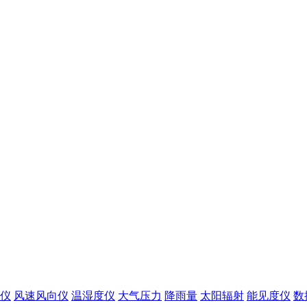
仪
风速风向仪
温湿度仪
大气压力
降雨量
太阳辐射
能见度仪
数