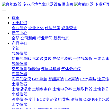
首页
关于我们
企业简介
企业文化
代理品牌
资质荣誉
新闻中心
全部
公司新闻
行业新闻
新品动态
产品中心
全部
气象仪器
便携气象站
气象多参数
光伏气象站
手持气象仪
三维风速
气体仪器
空气质量
颗粒物
气体取样器
气体分析仪
海洋仪器
海洋气象仪
GPS导航
智能声呐
CW声呐
Chirp声呐
速度传
土壤仪器
土壤温湿度
土壤多参数
土壤电导率
土壤取样器
土壤养分
水质仪器
浊度仪
色度计
BOD测定仪
电导率
溶解氧
ORP
PH仪
水
水文仪器