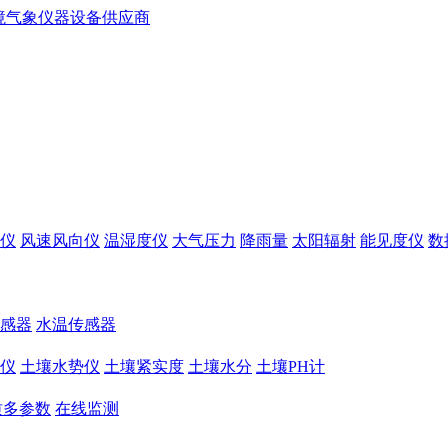
仪
风速风向仪
温湿度仪
大气压力
降雨量
太阳辐射
能见度仪
数
感器
水温传感器
仪
土壤水势仪
土壤紧实度
土壤水分
土壤PH计
质多参数
在线监测