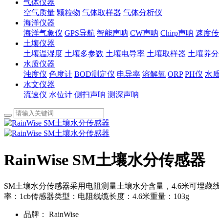
气体仪器
空气质量
颗粒物
气体取样器
气体分析仪
海洋仪器
海洋气象仪
GPS导航
智能声呐
CW声呐
Chirp声呐
速度传
土壤仪器
土壤温湿度
土壤多参数
土壤电导率
土壤取样器
土壤养分
水质仪器
浊度仪
色度计
BOD测定仪
电导率
溶解氧
ORP
PH仪
水
水文仪器
流速仪
水位计
侧扫声呐
测深声呐
RainWise SM土壤水分传感器
SM土壤水分传感器采用电阻测量土壤水分含量，4.6米可埋藏线缆
率：1cb传感器类型：电阻线缆长度：4.6米重量：103g
品牌：
RainWise