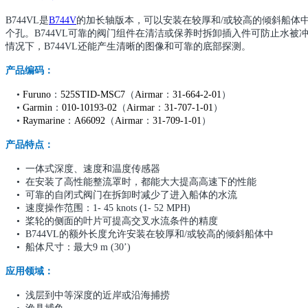
B744VL是
B744V
的加长轴版本，可以
安装在较厚和/或较高的倾斜船体
个孔。B744VL可靠的阀门组件在清洁或保养时拆卸插入件可防止水被冲
情况下，B744VL还能产生清晰的图像和可靠的底部探测。
产品编码：
•
Furuno
：
525STID-MSC7
（
Airmar
：
31-664-2-01
）
•
Garmin
：
010-10193-02
（
Airmar
：
31-707-1-01
）
•
Raymarine
：
A66092
（
Airmar
：
31-709-1-01
）
产品特点：
• 一体式深度、速度和温度传感器
• 在安装了高性能整流罩时，都能大大提高高速下的性能
• 可靠的自闭式阀门在拆卸时减少了进入船体的水流
• 速度操作范围：1- 45 knots (1- 52 MPH)
• 桨轮的侧面的叶片可提高交叉水流条件的精度
• B744VL的额外长度允许安装在较厚和/或较高的倾斜船体中
• 船体尺寸：最大9 m (30’)
应用领域：
• 浅层到中等深度的近岸或沿海捕捞