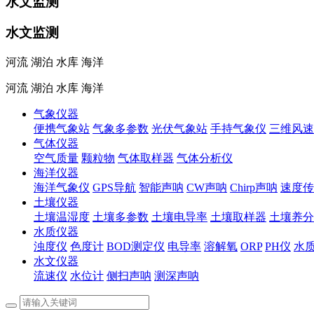
水文监测
水文监测
河流 湖泊 水库 海洋
河流 湖泊 水库 海洋
气象仪器
便携气象站
气象多参数
光伏气象站
手持气象仪
三维风速
气体仪器
空气质量
颗粒物
气体取样器
气体分析仪
海洋仪器
海洋气象仪
GPS导航
智能声呐
CW声呐
Chirp声呐
速度传
土壤仪器
土壤温湿度
土壤多参数
土壤电导率
土壤取样器
土壤养分
水质仪器
浊度仪
色度计
BOD测定仪
电导率
溶解氧
ORP
PH仪
水
水文仪器
流速仪
水位计
侧扫声呐
测深声呐