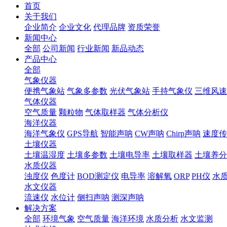
首页
关于我们
企业简介
企业文化
代理品牌
资质荣誉
新闻中心
全部
公司新闻
行业新闻
新品动态
产品中心
全部
气象仪器
便携气象站
气象多参数
光伏气象站
手持气象仪
三维风速
气体仪器
空气质量
颗粒物
气体取样器
气体分析仪
海洋仪器
海洋气象仪
GPS导航
智能声呐
CW声呐
Chirp声呐
速度传
土壤仪器
土壤温湿度
土壤多参数
土壤电导率
土壤取样器
土壤养分
水质仪器
浊度仪
色度计
BOD测定仪
电导率
溶解氧
ORP
PH仪
水
水文仪器
流速仪
水位计
侧扫声呐
测深声呐
解决方案
全部
环境气象
空气质量
海洋环境
水质分析
水文监测