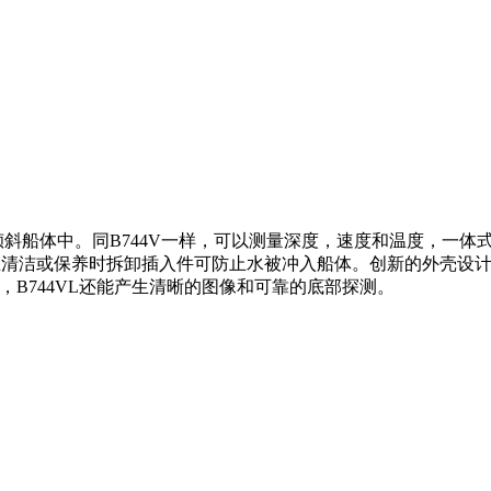
高的倾斜船体中。同B744V一样，可以测量深度，速度和温度，一
在清洁或保养时拆卸插入件可防止水被冲入船体。创新的外壳设计允
下，B744VL还能产生清晰的图像和可靠的底部探测。