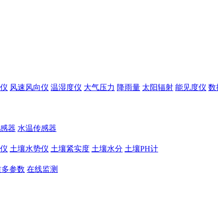
仪
风速风向仪
温湿度仪
大气压力
降雨量
太阳辐射
能见度仪
数
感器
水温传感器
仪
土壤水势仪
土壤紧实度
土壤水分
土壤PH计
质多参数
在线监测